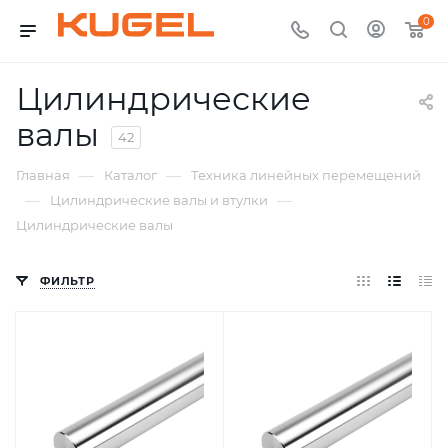
0
Цилиндрические
валы
42
—
—
Главная
Каталог
Техника линейных перемещений
—
—
Цилиндрические валы и втулки
Цилиндрические валы
ФИЛЬТР