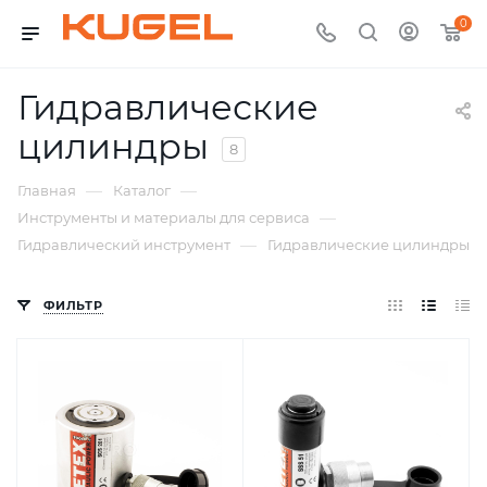
0
Гидравлические
цилиндры
8
—
—
Главная
Каталог
—
Инструменты и материалы для сервиса
—
Гидравлический инструмент
Гидравлические цилиндры
ФИЛЬТР