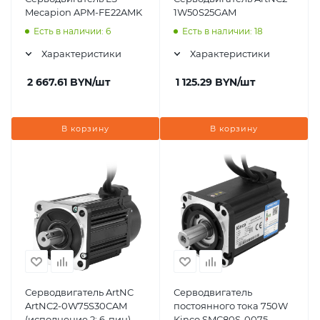
Mecapion APM-FE22AMK
1W50S25GAM
Есть в наличии: 6
Есть в наличии: 18
Характеристики
Характеристики
2 667.61
BYN
/шт
1 125.29
BYN
/шт
В корзину
В корзину
Серводвигатель ArtNC
Серводвигатель
ArtNC2-0W75S30CAM
постоянного тока 750W
(исполнение 2: 6-пин)
Kinco SMC80S-0075-