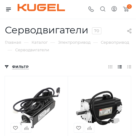
0
Серводвигатели
70
—
—
—
Главная
Каталог
Электропривод
Сервопривод
—
Серводвигатели
ФИЛЬТР