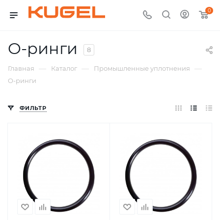
0
O-ринги
8
—
—
—
Главная
Каталог
Промышленные уплотнения
O-ринги
ФИЛЬТР