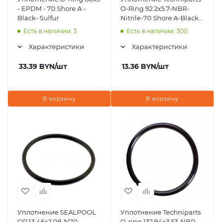
- EPDM - 70 Shore A -
O-Ring 92.2x5.7-NBR-
Black- Sulfur
Nitrile-70 Shore A-Black-
ORS2304
Есть в наличии: 3
Есть в наличии: 300
Характеристики
Характеристики
33.39
BYN
/шт
13.36
BYN
/шт
В корзину
В корзину
Уплотнение SEALPOOL
Уплотнение Techniparts
OR 13.46x2.08-N70
O-ring 132.94x3.53-NBR-