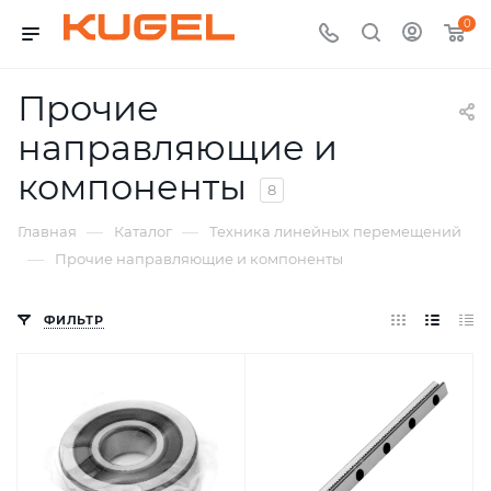
0
Прочие
направляющие и
компоненты
8
—
—
Главная
Каталог
Техника линейных перемещений
—
Прочие направляющие и компоненты
ФИЛЬТР