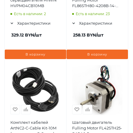
серводвигателя HIWIN
Fulling Motor
HVPM04CB10MB
FL86STH80-4208B-14-
12,7
Есть в наличии: 2
Есть в наличии: 23
Характеристики
Характеристики
329.12
BYN
/шт
258.13
BYN
/шт
В корзину
В корзину
Комплект кабелей
Шаговый двигатель
ArtNC2-C-Cable Kit-10M
Fulling Motor FL42STH25-