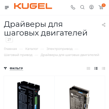
0
Драйверы для
шаговых двигателей
27
—
—
—
Главная
Каталог
Электропривод
—
Шаговый привод
Драйверы для шаговых двигателей
ФИЛЬТР